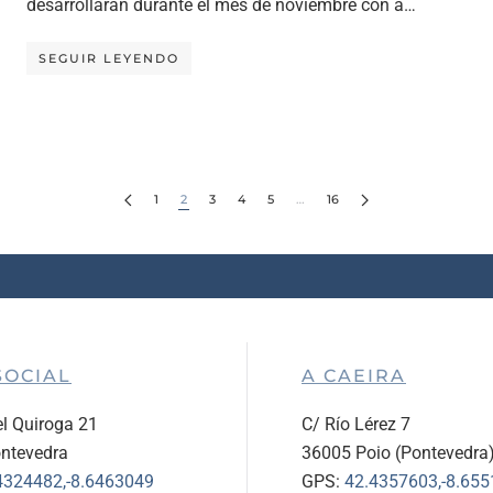
desarrollarán durante el mes de noviembre con a…
SEGUIR LEYENDO
1
2
3
4
5
…
16
SOCIAL
A CAEIRA
l Quiroga 21
C/ Río Lérez 7
ntevedra
36005 Poio (Pontevedra
4324482,-8.6463049
GPS:
42.4357603,-8.65