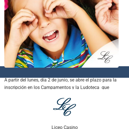
1
2
3
4
…
32
A partir del lunes, día 2 de junio, se abre el plazo para la
inscripción en los Campamentos y la Ludoteca que
tenemos programados para este verano. Con el fin de
facilitar las gestiones a los…
SEGUIR LEYENDO
Liceo Casino