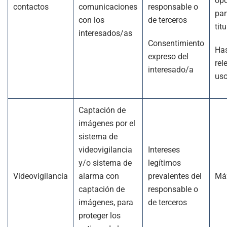
opo
contactos
comunicaciones
responsable o
par
con los
de terceros
titu
interesados/as
Consentimiento
Has
expreso del
rel
interesado/a
us
Captación de
imágenes por el
sistema de
videovigilancia
Intereses
y/o sistema de
legítimos
Videovigilancia
alarma con
prevalentes del
Má
captación de
responsable o
imágenes, para
de terceros
proteger los