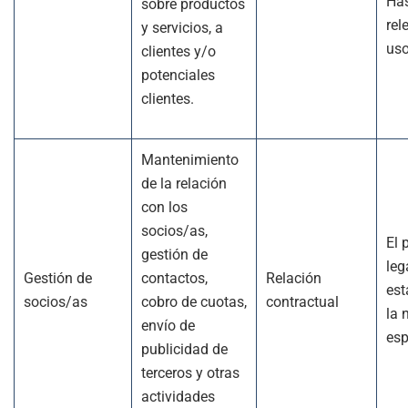
Has
sobre productos
rel
y servicios, a
us
clientes y/o
potenciales
clientes.
Mantenimiento
de la relación
con los
socios/as,
El 
gestión de
leg
Gestión de
contactos,
Relación
est
socios/as
cobro de cuotas,
contractual
la 
envío de
esp
publicidad de
terceros y otras
actividades