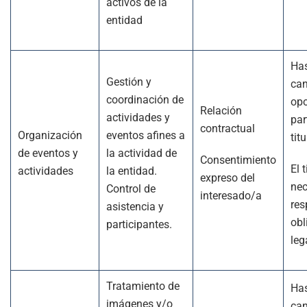
activos de la
entidad
Has
Gestión y
can
coordinación de
opo
Relación
actividades y
par
contractual
Organización
eventos afines a
titu
de eventos y
la actividad de
Consentimiento
El 
actividades
la entidad.
expreso del
nec
Control de
interesado/a
res
asistencia y
obl
participantes.
leg
Tratamiento de
Has
imágenes y/o
can