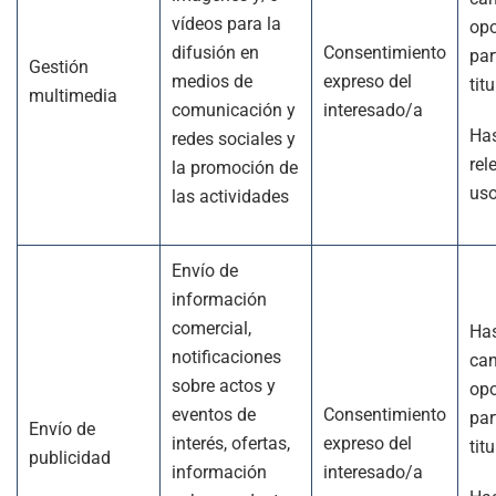
vídeos para la
opo
difusión en
Consentimiento
par
Gestión
medios de
expreso del
titu
multimedia
comunicación y
interesado/a
Has
redes sociales y
rel
la promoción de
us
las actividades
Envío de
información
comercial,
Has
notificaciones
can
sobre actos y
opo
eventos de
Consentimiento
par
Envío de
interés, ofertas,
expreso del
titu
publicidad
información
interesado/a