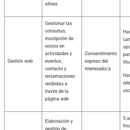
afines
Gestionar las
consultas,
Has
inscripción de
can
socios en
opo
actividades y
Consentimiento
par
Gestión web
eventos,
expreso del
titu
contacto y
interesado/a
Has
reclamaciones
rel
recibidas a
us
través de la
página web
5 a
Elaboración y
fin
gestión de