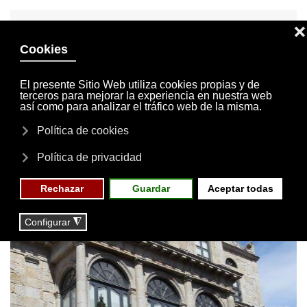
INVITACIONES
MI CUENTA
Skip to main content
MENÚ
EVENTOS
RESERVAS