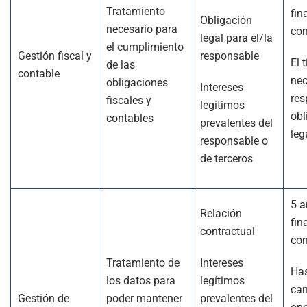
Tratamiento
fin
Obligación
necesario para
con
legal para el/la
el cumplimiento
Gestión fiscal y
responsable
El 
de las
contable
nec
obligaciones
Intereses
res
fiscales y
legítimos
obl
contables
prevalentes del
leg
responsable o
de terceros
5 a
Relación
fin
contractual
con
Tratamiento de
Intereses
Has
los datos para
legítimos
can
Gestión de
poder mantener
prevalentes del