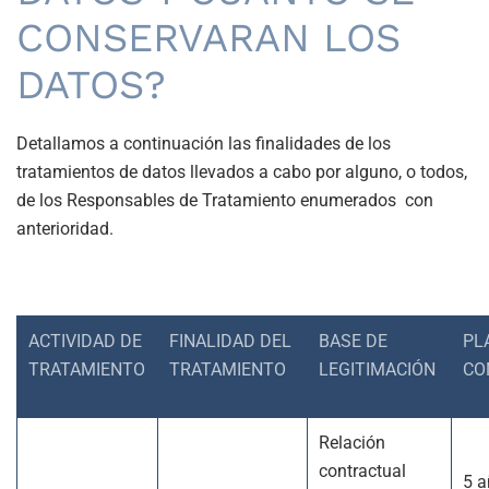
CONSERVARAN LOS
DATOS?
Detallamos a continuación las finalidades de los
tratamientos de datos llevados a cabo por alguno, o todos,
de los Responsables de Tratamiento enumerados con
anterioridad.
ACTIVIDAD DE
FINALIDAD DEL
BASE DE
PL
TRATAMIENTO
TRATAMIENTO
LEGITIMACIÓN
CO
Relación
contractual
5 a