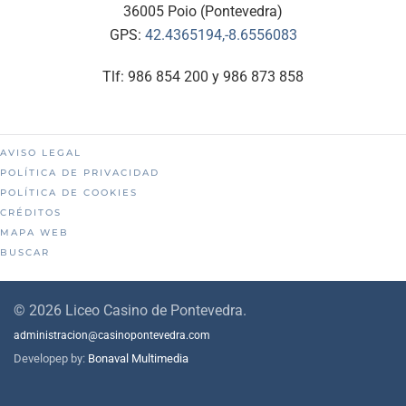
36005 Poio (Pontevedra)
GPS:
42.4365194,-8.6556083
Tlf: 986 854 200 y 986 873 858
AVISO LEGAL
POLÍTICA DE PRIVACIDAD
POLÍTICA DE COOKIES
CRÉDITOS
MAPA WEB
BUSCAR
©
2026
Liceo Casino de Pontevedra.
administracion@casinopontevedra.com
Developep by:
Bonaval Multimedia