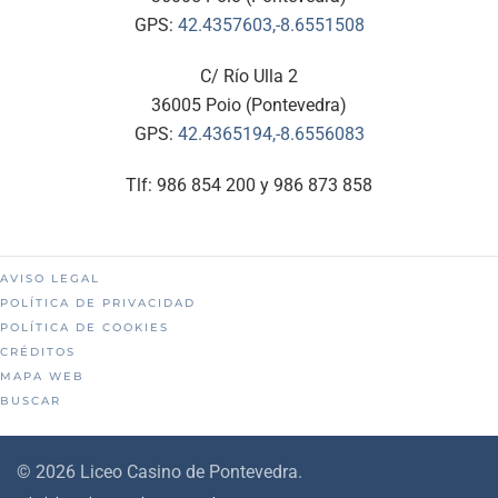
GPS:
42.4357603,-8.6551508
C/ Río Ulla 2
36005 Poio (Pontevedra)
GPS:
42.4365194,-8.6556083
Tlf: 986 854 200 y 986 873 858
AVISO LEGAL
POLÍTICA DE PRIVACIDAD
POLÍTICA DE COOKIES
CRÉDITOS
MAPA WEB
BUSCAR
©
2026
Liceo Casino de Pontevedra.