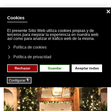
INVITACIONES
MI CUENTA
Skip to main content
MENÚ
EVENTOS
RESERVAS