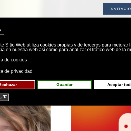
INVITACI
INICIO
SOCIEDAD
INSTALACIONE
ara Mauri
Cena-Baile Feri