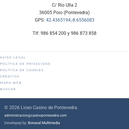
C/ Río Ulla 2
36005 Poio (Pontevedra)
GPS:
42.4365194,-8.6556083
Tlf: 986 854 200 y 986 873 858
AVISO LEGAL
POLÍTICA DE PRIVACIDAD
POLÍTICA DE COOKIES
CRÉDITOS
MAPA WEB
BUSCAR
©
2026
Liceo Casino de Pontevedra.
administracion@casinopontevedra.com
Developep by:
Bonaval Multimedia