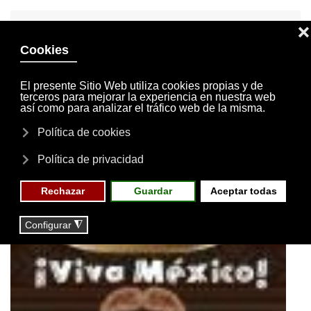
INVITACIONES
MI CUENTA
Skip to main content
MENÚ
EVENTOS
RESERVAS
Noticias
FIESTA MEXICANA-APLAZADA