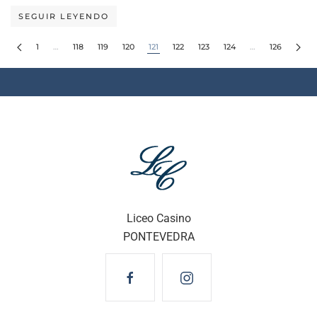
SEGUIR LEYENDO
1
…
118
119
120
121
122
123
124
…
126
Liceo Casino
PONTEVEDRA