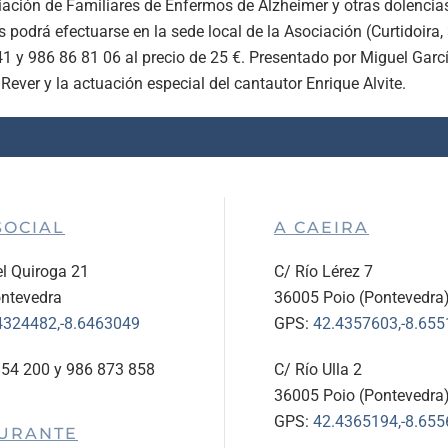
iación de Familiares de Enfermos de Alzheimer y otras dolencia
as podrá efectuarse en la sede local de la Asociación (Curtidoira,
1 y 986 86 81 06 al precio de 25 €. Presentado por Miguel Garc
 Rever y la actuación especial del cantautor Enrique Alvite.
SOCIAL
A CAEIRA
l Quiroga 21
C/ Río Lérez 7
ntevedra
36005 Poio (Pontevedra
4324482,-8.6463049
GPS:
42.4357603,-8.65
854 200 y 986 873 858
C/ Río Ulla 2
36005 Poio (Pontevedra
GPS:
42.4365194,-8.65
URANTE