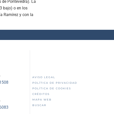
s de Pontevedra). La
 3 bajo) o en los
ía Ramírez y con la
)
AVISO LEGAL
51508
POLÍTICA DE PRIVACIDAD
POLÍTICA DE COOKIES
CRÉDITOS
MAPA WEB
)
BUSCAR
56083