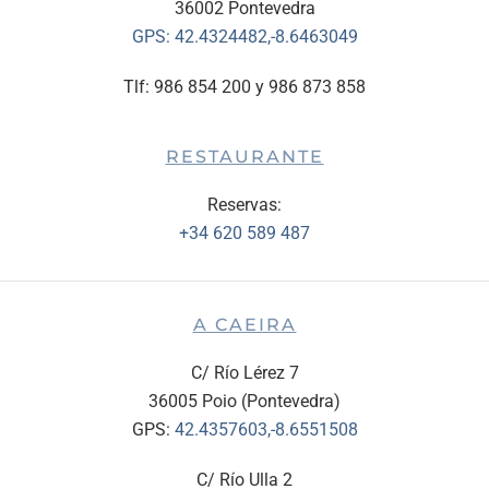
36002 Pontevedra
GPS:
42.4324482,-8.6463049
Tlf: 986 854 200 y 986 873 858
RESTAURANTE
Reservas:
+34 620 589 487
A CAEIRA
C/ Río Lérez 7
36005 Poio (Pontevedra)
GPS:
42.4357603,-8.6551508
C/ Río Ulla 2