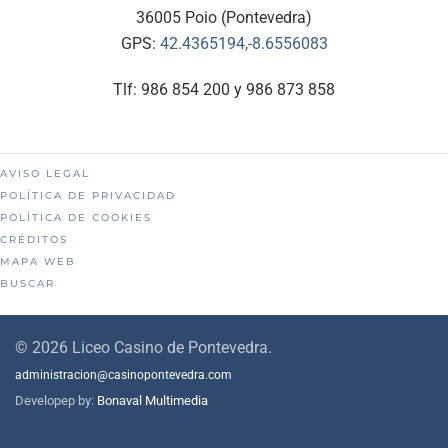
36005 Poio (Pontevedra)
GPS:
42.4365194,-8.6556083
Tlf: 986 854 200 y 986 873 858
AVISO LEGAL
POLÍTICA DE PRIVACIDAD
POLÍTICA DE COOKIES
CRÉDITOS
MAPA WEB
BUSCAR
©
2026
Liceo Casino de Pontevedra.
administracion@casinopontevedra.com
Developep by:
Bonaval Multimedia