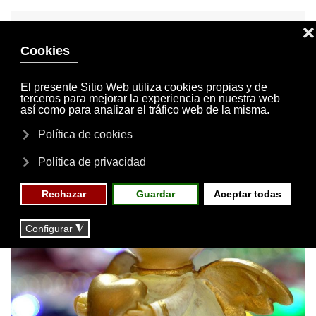
INVITACIONES
MI CUENTA
Skip to main content
MENÚ
EVENTOS
RESERVAS