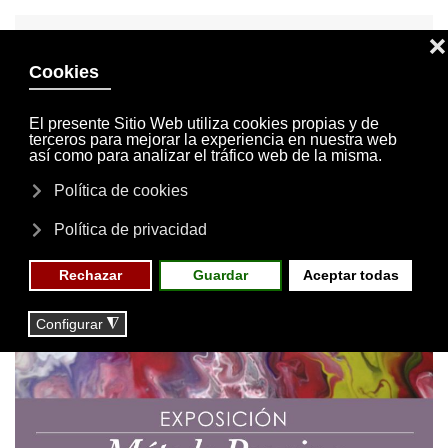
INVITACIONES
MI CUENTA
Skip to main content
MENÚ
EVENTOS
RESERVAS