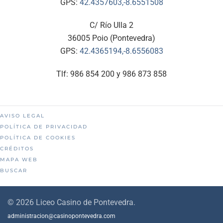
GPS:
42.4357603,-8.6551508
C/ Río Ulla 2
36005 Poio (Pontevedra)
GPS:
42.4365194,-8.6556083
Tlf: 986 854 200 y 986 873 858
AVISO LEGAL
POLÍTICA DE PRIVACIDAD
POLÍTICA DE COOKIES
CRÉDITOS
MAPA WEB
BUSCAR
©
2026
Liceo Casino de Pontevedra.
administracion@casinopontevedra.com