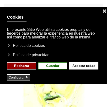
INVITACIONES
MI CUENTA
Skip to main content
MENÚ
EVENTOS
RESERVAS