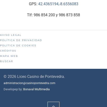
GPS:
42.4365194,-8.6556083
Tlf: 986 854 200 y 986 873 858
AVISO LEGAL
POLÍTICA DE PRIVACIDAD
POLÍTICA DE COOKIES
CRÉDITOS
MAPA WEB
BUSCAR
©
2026
Liceo Casino de Pontevedra.
administracion@casinopontevedra.com
Developep by:
Bonaval Multimedia