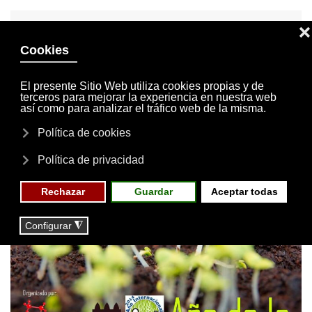
INVITACIONES
MI CUENTA
Skip to main content
MENÚ
EVENTOS
RESERVAS