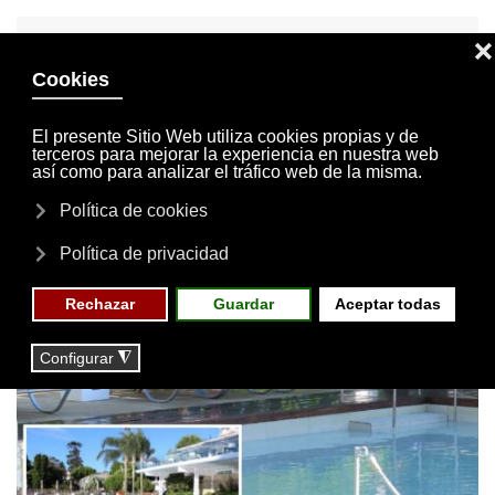
INVITACIONES
MI CUENTA
Skip to main content
MENÚ
EVENTOS
RESERVAS