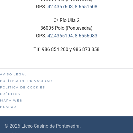
GPS:
42.4357603,-8.6551508
C/ Río Ulla 2
36005 Poio (Pontevedra)
GPS:
42.4365194,-8.6556083
Tlf: 986 854 200 y 986 873 858
AVISO LEGAL
POLÍTICA DE PRIVACIDAD
POLÍTICA DE COOKIES
CRÉDITOS
MAPA WEB
BUSCAR
©
2026
Liceo Casino de Pontevedra.