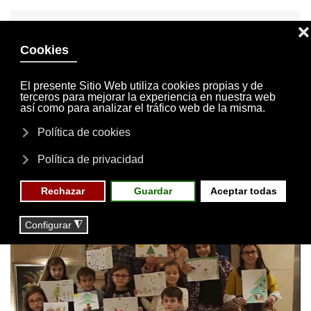
INVITACIONES
MI CUENTA
Skip to main content
MENÚ
EVENTOS
RESERVAS