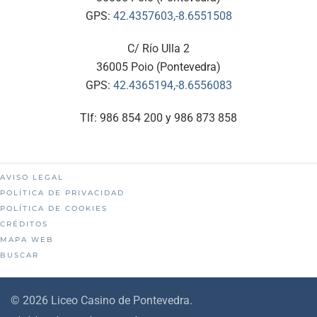
GPS:
42.4357603,-8.6551508
C/ Río Ulla 2
36005 Poio (Pontevedra)
GPS:
42.4365194,-8.6556083
Tlf: 986 854 200 y 986 873 858
AVISO LEGAL
POLÍTICA DE PRIVACIDAD
POLÍTICA DE COOKIES
CRÉDITOS
MAPA WEB
BUSCAR
©
2026
Liceo Casino de Pontevedra.