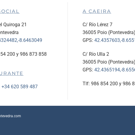
SOCIAL
A CAEIRA
l Quiroga 21
C/ Río Lérez 7
ntevedra
36005 Poio (Pontevedra
4324482,-8.6463049
GPS:
42.4357603,-8.65
854 200 y 986 873 858
C/ Río Ulla 2
36005 Poio (Pontevedra
GPS:
42.4365194,-8.65
URANTE
Tlf: 986 854 200 y 986 
:
+34 620 589 487
ntevedra.com