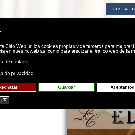
INVITACI
INICIO
SOCIEDAD
INSTALACIONE