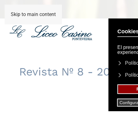
Skip to main content
Revista Nº 8 - 2020