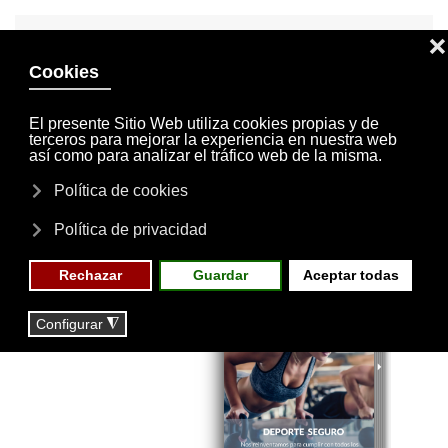
INVITACIONES
MI CUENTA
Skip to main content
MENÚ
EVENTOS
RESERVAS
Revista Nº 7 -
2020