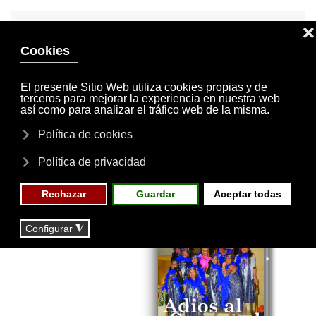
INVITACIONES
MI CUENTA
Skip to main content
MENÚ
EVENTOS
RESERVAS
Revista Nº 3 -
2020