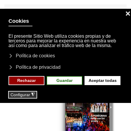
INVITACIONES
MI CUENTA
Skip to main content
MENÚ
EVENTOS
RESERVAS
Revista Nº 16
-2019