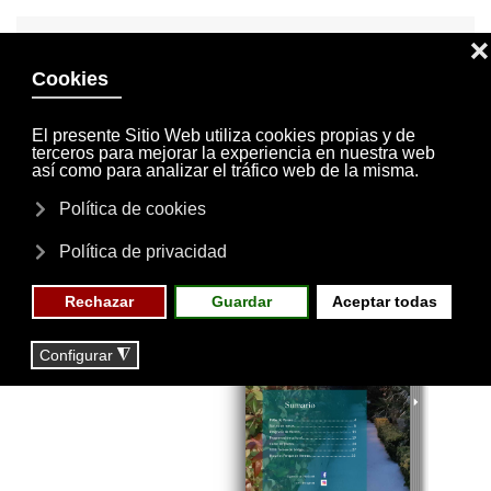
INVITACIONES
MI CUENTA
Skip to main content
MENÚ
EVENTOS
RESERVAS
Revista Nº 14 -
2019