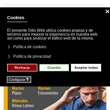
INVITACIONES
MI CUENTA
Skip to main content
MENÚ
EVENTOS
RESERVAS