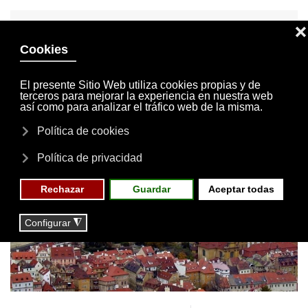
INVITACIONES
MI CUENTA
Skip to main content
MENÚ
EVENTOS
RESERVAS