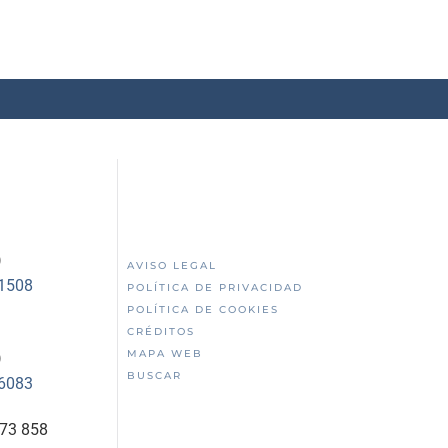
)
AVISO LEGAL
51508
POLÍTICA DE PRIVACIDAD
POLÍTICA DE COOKIES
CRÉDITOS
MAPA WEB
)
BUSCAR
56083
873 858