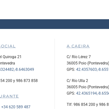
SOCIAL
A CAEIRA
l Quiroga 21
C/ Río Lérez 7
ntevedra
36005 Poio (Pontevedra
4324482,-8.6463049
GPS:
42.4357603,-8.65
854 200 y 986 873 858
C/ Río Ulla 2
36005 Poio (Pontevedra
GPS:
42.4365194,-8.65
URANTE
Tlf: 986 854 200 y 986 
:
+34 620 589 487