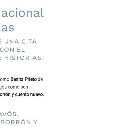
nacional
ias
S UNA CITA
CON EL
 HISTORIAS:
 como
Benita Prieto
de
legos como son
orrón y cuento nuevo.
AVÓS,
, BORRÓN Y