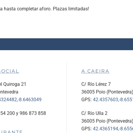
ita hasta completar aforo. Plazas limitadas!
SOCIAL
A CAEIRA
l Quiroga 21
C/ Río Lérez 7
ntevedra
36005 Poio (Pontevedra
4324482,-8.6463049
GPS:
42.4357603,-8.65
854 200 y 986 873 858
C/ Río Ulla 2
36005 Poio (Pontevedra
GPS:
42.4365194,-8.65
URANTE