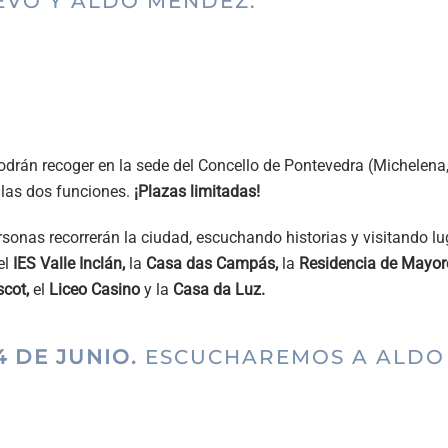
EVO Y ALDO MÉNDEZ.
odrán recoger en la sede del Concello de Pontevedra (Michelena
 las dos funciones.
¡Plazas limitadas!
sonas recorrerán la ciudad, escuchando historias y visitando l
el
IES Valle Inclán,
la
Casa das Campás,
la
Residencia de Mayor
scot,
el
Liceo Casino
y la
Casa da Luz.
4 DE JUNIO.
ESCUCHAREMOS A ALDO