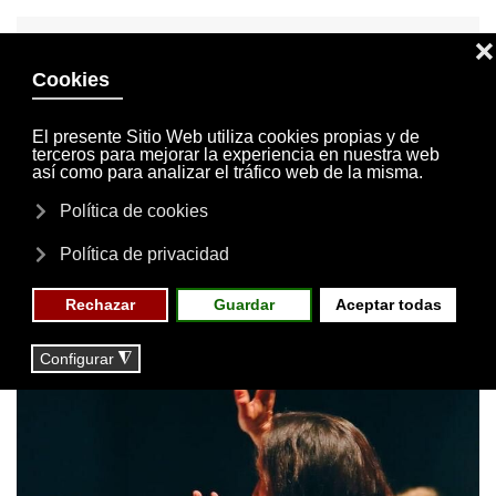
INVITACIONES
MI CUENTA
Skip to main content
MENÚ
EVENTOS
RESERVAS