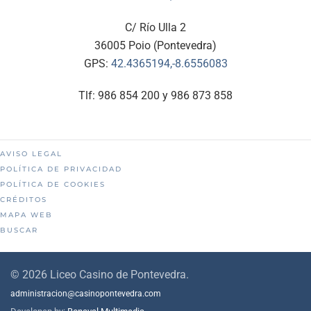
C/ Río Ulla 2
36005 Poio (Pontevedra)
GPS:
42.4365194,-8.6556083
Tlf: 986 854 200 y 986 873 858
AVISO LEGAL
POLÍTICA DE PRIVACIDAD
POLÍTICA DE COOKIES
CRÉDITOS
MAPA WEB
BUSCAR
©
2026
Liceo Casino de Pontevedra.
administracion@casinopontevedra.com