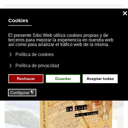
INVITACIONES
MI CUENTA
Skip to main content
MENÚ
EVENTOS
RESERVAS