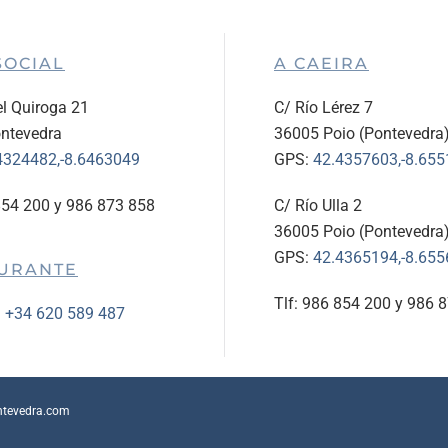
SOCIAL
A CAEIRA
l Quiroga 21
C/ Río Lérez 7
ntevedra
36005 Poio (Pontevedra
4324482,-8.6463049
GPS:
42.4357603,-8.65
854 200 y 986 873 858
C/ Río Ulla 2
36005 Poio (Pontevedra
GPS:
42.4365194,-8.65
URANTE
Tlf: 986 854 200 y 986 
:
+34 620 589 487
ntevedra.com