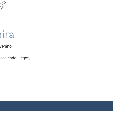
ira
verano.
ucediendo juegos,