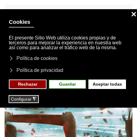
INVITACIONES
MI CUENTA
Skip to main content
MENÚ
EVENTOS
RESERVAS