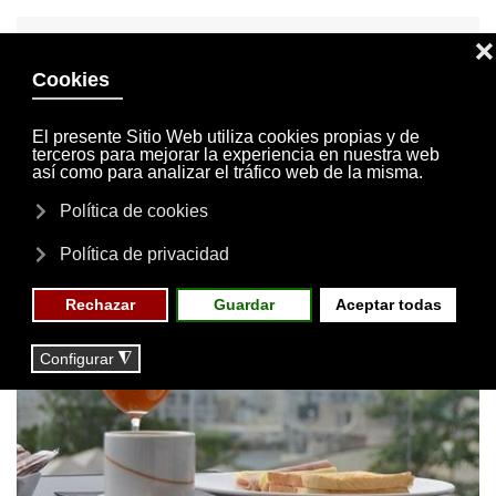
INVITACIONES
MI CUENTA
Skip to main content
MENÚ
EVENTOS
RESERVAS