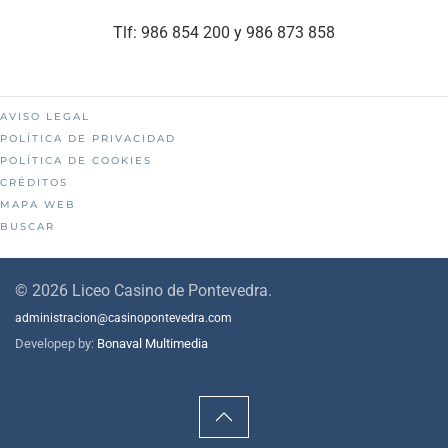
Tlf: 986 854 200 y 986 873 858
AVISO LEGAL
POLÍTICA DE PRIVACIDAD
POLÍTICA DE COOKIES
CRÉDITOS
MAPA WEB
BUSCAR
©
2026
Liceo Casino de Pontevedra.
administracion@casinopontevedra.com
Developep by:
Bonaval Multimedia