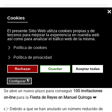
INVITACIONES
MI CUENTA
Skip to main content
MENÚ
EVENTOS
RESERVAS
29 DE DICIEMBRE DE 2025
NOTICIAS
Invitaciones para la
Fiesta de Reyes 2025
¡Últimas invitaciones disponibles!
📅
Martes 30 de diciembre
⏰
Desde las 09:00 h
Se abre un nuevo plazo para conseguir
100 invitaciones
on-line
para la
Fiesta de Reyes en Manuel Quiroga
👑
👉 Debido a que se han anulado un número reducido de