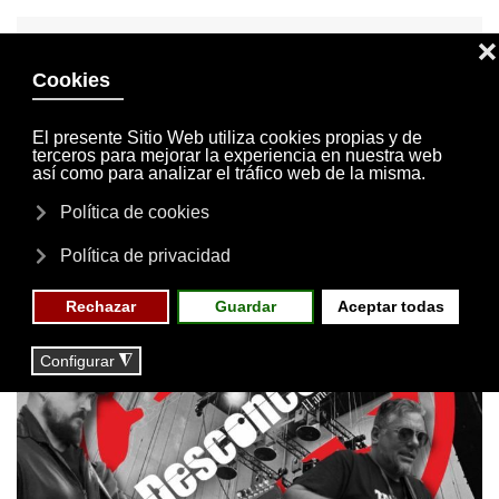
INVITACIONES
MI CUENTA
Skip to main content
MENÚ
EVENTOS
RESERVAS