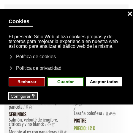
INVITACIONES
MI CUENTA
Skip to main content
MENÚ
EVENTOS
RESERVAS