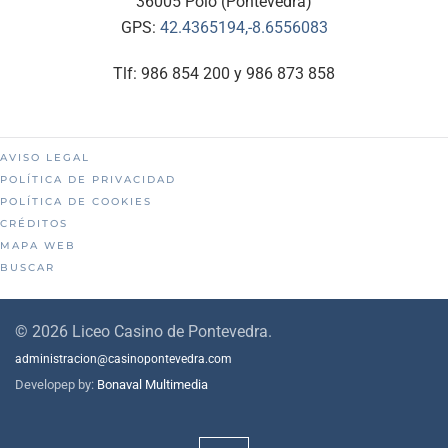
36005 Poio (Pontevedra)
GPS:
42.4365194,-8.6556083
Tlf: 986 854 200 y 986 873 858
AVISO LEGAL
POLÍTICA DE PRIVACIDAD
POLÍTICA DE COOKIES
CRÉDITOS
MAPA WEB
BUSCAR
©
2026
Liceo Casino de Pontevedra.
administracion@casinopontevedra.com
Developep by:
Bonaval Multimedia