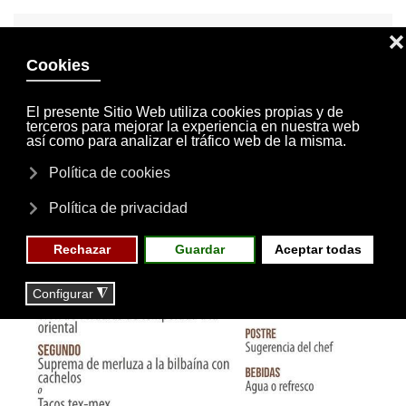
INVITACIONES
MI CUENTA
Skip to main content
MENÚ
EVENTOS
RESERVAS