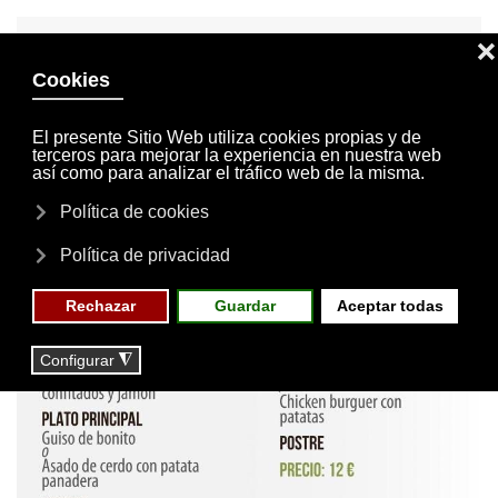
INVITACIONES
MI CUENTA
Skip to main content
MENÚ
EVENTOS
RESERVAS