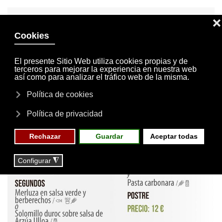
INVITACIONES
MI CUENTA
Skip to main content
MENÚ
EVENTOS
RESERVAS