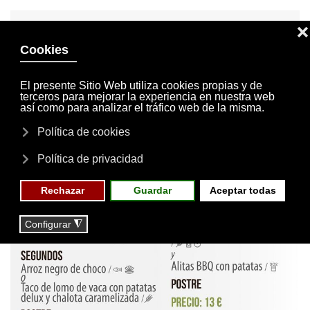
INVITACIONES
MI CUENTA
Skip to main content
MENÚ
EVENTOS
RESERVAS