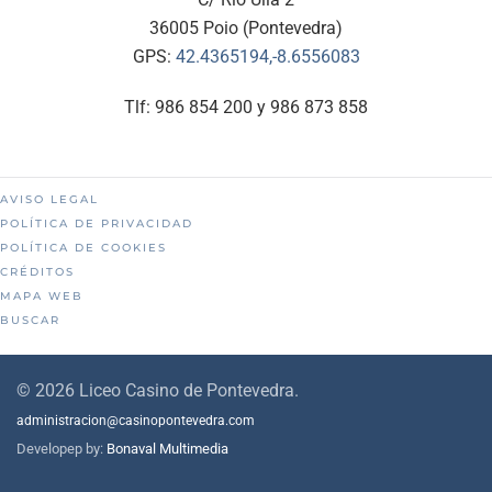
36005 Poio (Pontevedra)
GPS:
42.4365194,-8.6556083
Tlf: 986 854 200 y 986 873 858
AVISO LEGAL
POLÍTICA DE PRIVACIDAD
POLÍTICA DE COOKIES
CRÉDITOS
MAPA WEB
BUSCAR
©
2026
Liceo Casino de Pontevedra.
administracion@casinopontevedra.com
Developep by:
Bonaval Multimedia