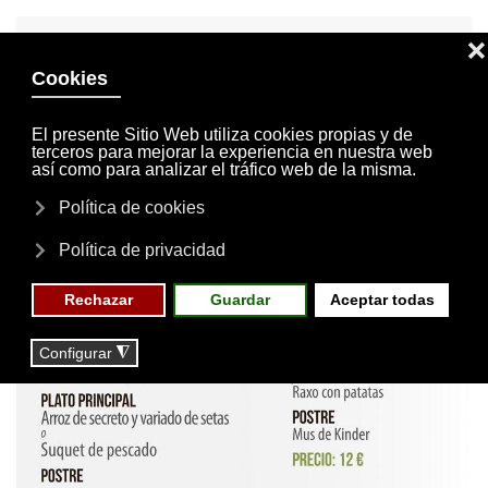
INVITACIONES
MI CUENTA
Skip to main content
MENÚ
EVENTOS
RESERVAS