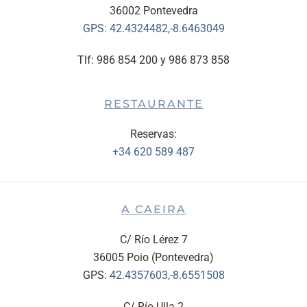
36002 Pontevedra
GPS:
42.4324482,-8.6463049
Tlf: 986 854 200 y 986 873 858
RESTAURANTE
Reservas:
+34 620 589 487
A CAEIRA
C/ Río Lérez 7
36005 Poio (Pontevedra)
GPS:
42.4357603,-8.6551508
C/ Río Ulla 2