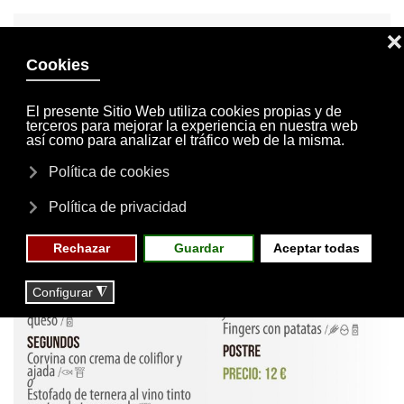
INVITACIONES
MI CUENTA
Skip to main content
MENÚ
EVENTOS
RESERVAS