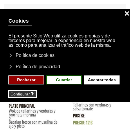
INVITACIONES
MI CUENTA
Skip to main content
MENÚ
EVENTOS
RESERVAS