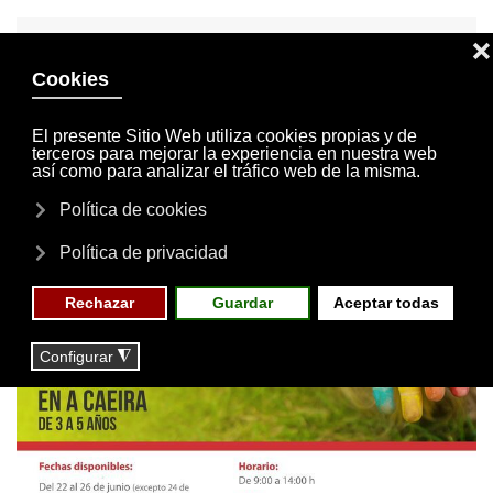
INVITACIONES
MI CUENTA
Skip to main content
MENÚ
EVENTOS
RESERVAS