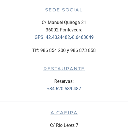
SEDE SOCIAL
C/ Manuel Quiroga 21
36002 Pontevedra
GPS:
42.4324482,-8.6463049
Tlf: 986 854 200 y 986 873 858
RESTAURANTE
Reservas:
+34 620 589 487
A CAEIRA
C/ Río Lérez 7