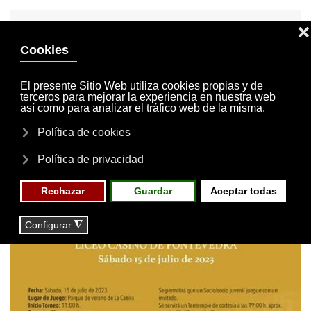
INVITACIONES
MI CUENTA
Skip to main content
MENÚ
EVENTOS
RESERVAS