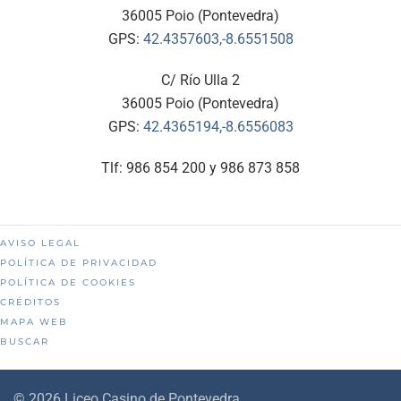
36005 Poio (Pontevedra)
GPS:
42.4357603,-8.6551508
C/ Río Ulla 2
36005 Poio (Pontevedra)
GPS:
42.4365194,-8.6556083
Tlf: 986 854 200 y 986 873 858
AVISO LEGAL
POLÍTICA DE PRIVACIDAD
POLÍTICA DE COOKIES
CRÉDITOS
MAPA WEB
BUSCAR
©
2026
Liceo Casino de Pontevedra.