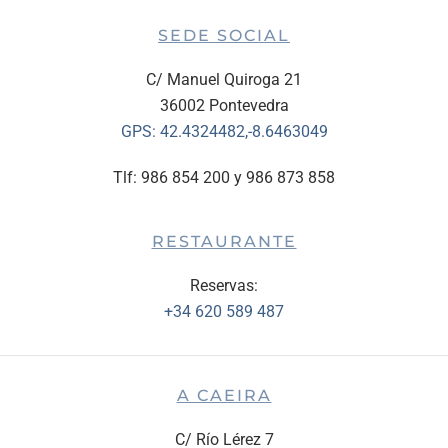
SEDE SOCIAL
C/ Manuel Quiroga 21
36002 Pontevedra
GPS:
42.4324482,-8.6463049
Tlf: 986 854 200 y 986 873 858
RESTAURANTE
Reservas:
+34 620 589 487
A CAEIRA
C/ Río Lérez 7