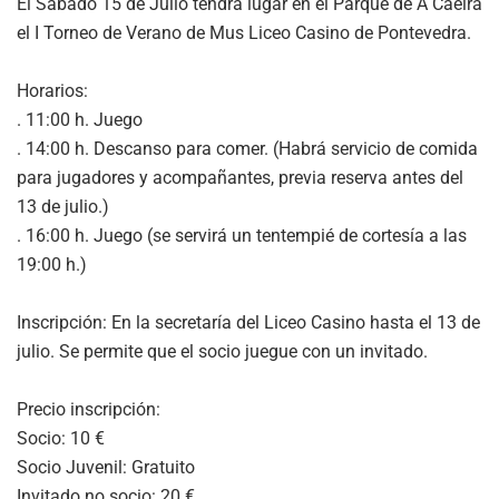
El Sábado 15 de Julio tendrá lugar en el Parque de A Caeira
el I Torneo de Verano de Mus Liceo Casino de Pontevedra.
Horarios:
. 11:00 h. Juego
. 14:00 h. Descanso para comer. (Habrá servicio de comida
para jugadores y acompañantes, previa reserva antes del
13 de julio.)
. 16:00 h. Juego (se servirá un tentempié de cortesía a las
19:00 h.)
Inscripción: En la secretaría del Liceo Casino hasta el 13 de
julio. Se permite que el socio juegue con un invitado.
Precio inscripción:
Socio: 10 €
Socio Juvenil: Gratuito
Invitado no socio: 20 €