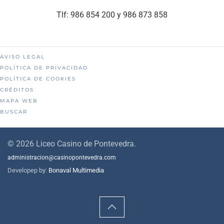
Tlf: 986 854 200 y 986 873 858
AVISO LEGAL
POLÍTICA DE PRIVACIDAD
POLÍTICA DE COOKIES
CRÉDITOS
MAPA WEB
BUSCAR
©
2026
Liceo Casino de Pontevedra.
administracion@casinopontevedra.com
Developep by:
Bonaval Multimedia