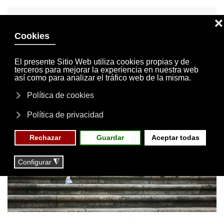
INVITACIONES
MI CUENTA
Skip to main content
MENÚ
EVENTOS
RESERVAS