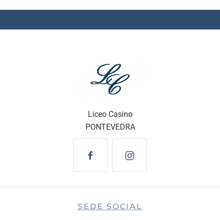
Liceo Casino
PONTEVEDRA
SEDE SOCIAL