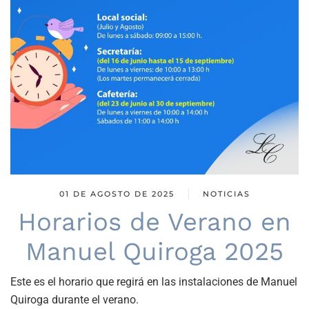
01 DE AGOSTO DE 2025
NOTICIAS
Horarios de Verano en
Manuel Quiroga 2025
Este es el horario que regirá en las instalaciones de Manuel
Quiroga durante el verano.