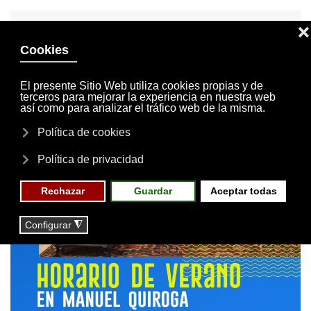
INVITACIONES
MI CUENTA
Skip to main content
MENÚ
EVENTOS
RESERVAS