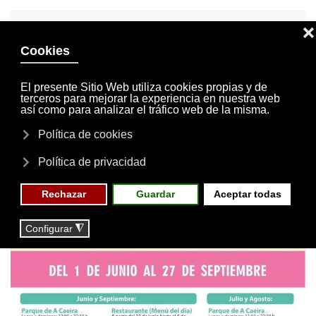
INVITACIONES
MI CUENTA
Skip to main content
MENÚ
EVENTOS
RESERVAS