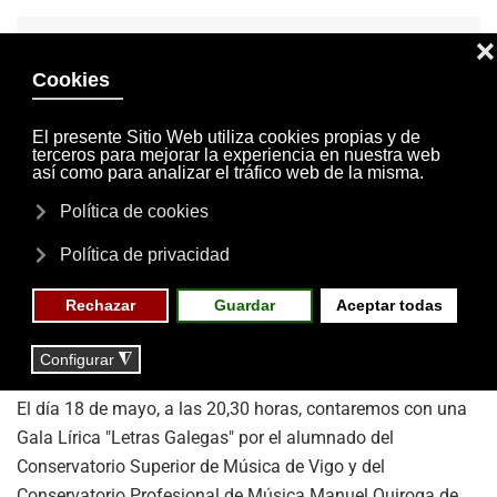
INVITACIONES
MI CUENTA
Skip to main content
MENÚ
EVENTOS
RESERVAS
18 DE MAYO DE 2015
NOTICIAS
GALA LÍRICA "LETRAS
GALEGAS"
El día 18 de mayo, a las 20,30 horas, contaremos con una
Gala Lírica "Letras Galegas" por el alumnado del
Conservatorio Superior de Música de Vigo y del
Conservatorio Profesional de Música Manuel Quiroga de