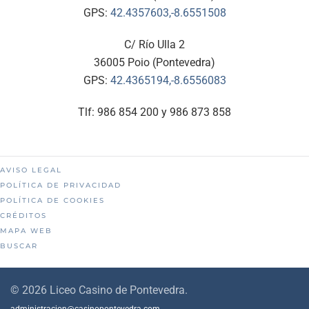
GPS:
42.4357603,-8.6551508
C/ Río Ulla 2
36005 Poio (Pontevedra)
GPS:
42.4365194,-8.6556083
Tlf: 986 854 200 y 986 873 858
AVISO LEGAL
POLÍTICA DE PRIVACIDAD
POLÍTICA DE COOKIES
CRÉDITOS
MAPA WEB
BUSCAR
©
2026
Liceo Casino de Pontevedra.