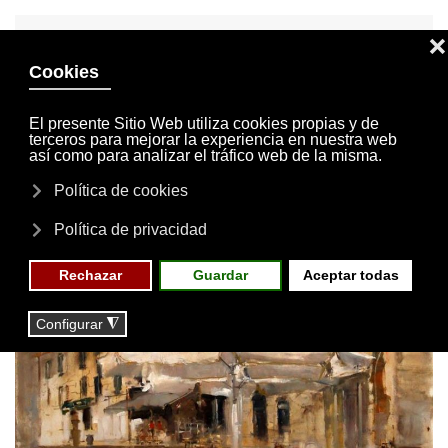
INVITACIONES
MI CUENTA
Skip to main content
MENÚ
EVENTOS
RESERVAS