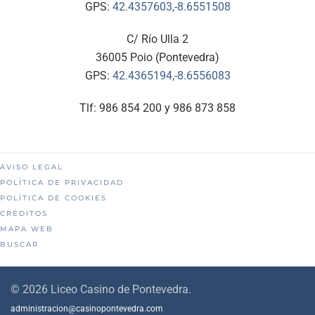
GPS:
42.4357603,-8.6551508
C/ Río Ulla 2
36005 Poio (Pontevedra)
GPS:
42.4365194,-8.6556083
Tlf: 986 854 200 y 986 873 858
AVISO LEGAL
POLÍTICA DE PRIVACIDAD
POLÍTICA DE COOKIES
CRÉDITOS
MAPA WEB
BUSCAR
©
2026
Liceo Casino de Pontevedra.
administracion@casinopontevedra.com